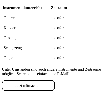
Instrumentalunterricht
Zeitraum
Gitarre
ab sofort
Klavier
ab sofort
Gesang
ab sofort
Schlagzeug
ab sofort
Geige
ab sofort
Unter Umständen sind auch andere Instrumente und Zeiträume
möglich. Schreibt uns einfach eine E-Mail!
Jetzt mitmachen!
Ausflug zur Insel
Jahresabschlusskonzer
Baltra mit den
Zu Besuch bei der
im Dezember
Schüler*innen des