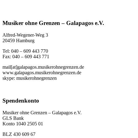
Feuerwehr –
2019 im
Ferienprogramms
Februar 2020
Festivalstyle
– Februar 2020
mit den
Freiwilligen
Musiker ohne Grenzen – Galapagos e.V.
Conni, Katha,
Pauline und Carlo
Alfred-Wegener-Weg 3
20459 Hamburg
Tel: 040 – 609 443 770
Fax: 040 – 609 443 771
mail[at]galapagos.musikerohnegrenzen.de
www.galapagos.musikerohnegrenzen.de
skype: musikerohnegrenzen
Spendenkonto
Musiker ohne Grenzen – Galapagos e.V.
GLS Bank
Konto 1040 2505 01
BLZ 430 609 67