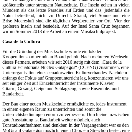
größtenteils unter strengem Naturschutz. Die Inseln gelten in vielen
Mündern als das letzte Paradies auf Erden und das, jedenfalls die
Natur betreffend, nicht zu Unrecht. Strand, viel Sonne und eine
Brise Meeresluft sind die täglichen Wegbereiter vor Ort. Vier der
größeren Inseln sind besiedelt. Auf der Insel Santa Cruz begannen
wir im Sommer 2013 die Arbeit an einem Musikschulprojekt.
Casa de la Cultura
Für die Gründung der Musikschule wurde ein lokaler
Kooperationspartner mit an Board geholt. Nach mehreren Wechseln
dieses Partners, arbeiten wir seit 2016 stetig mit dem „Casa de la
Cultura Ecuatoriana Nucleo Galapagos“ (CCENG) zusammen, eine
Unterorganisation eines ecuadorweiten Kulturverbandes. Nachdem
anfangs der Fokus auf Gruppenunterricht lag, konzentrieren wir uns
seit einiger Zeit auf Einzelunterricht der Instrumente Klavier,
Gitarre, Gesang, Geige und Schlagzeug, sowie Ensemble- und
Bandarbeit.
Der Bau einer neuen Musikschule ermöglichte es, jedes Instrument
in einem eigenen Raum zu unterrichten und somit die
Unterrichtsbedinungen enorm zu verbessern. Durch eine inzwischen
gute Ausstattung ist Bandarbeit weiter möglich, auch
Tonstudioaufnahmen sind denkbar. In der Vergangenheit war es den
MoGs auf Galapagos möglich, einen Chor, ein Streichorchester, eine