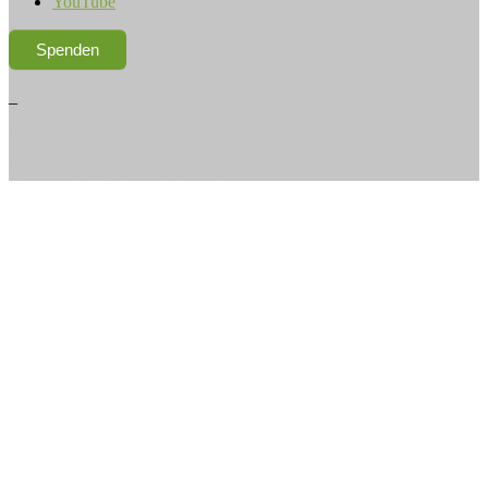
YouTube
Spenden
_
Musiker ohne Grenzen – Galapagos e.V.
Spielend Perspektiven schaffen.